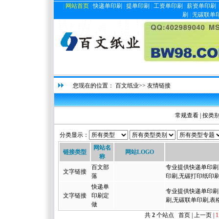
|
网站首页
|
快递单印刷
|
提单印刷
|
工资单印刷
|
薪资单印刷
刷
|
无碳联单
您现在的位置：
百文纸业
>> 友情链接
常规查看
|
按类
分类显示：
网站名
链接类型
网站LOGO
称
百文部
专业提供快递单印刷
文字链接
落
印刷,无碳打印纸印刷
快递单
专业提供快递单印刷
文字链接
印刷定
刷,无碳联单印刷,表
做
共
2
个站点 首页 | 上一页 |
1