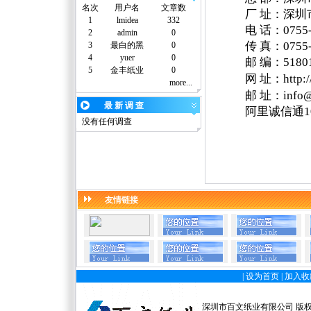
名次
用户名
文章数
厂
址：深圳
1
lmidea
332
电
话：
0755
2
admin
0
传
真：
0755
3
最白的黑
0
4
yuer
0
邮
编：
5180
5
金丰纸业
0
网
址：
http
more...
邮
址
：
info
最 新 调 查
阿里诚信通1
没有任何调查
友情链接
|
设为首页
|
加入收
深圳市百文纸业有限公司 版权所有 