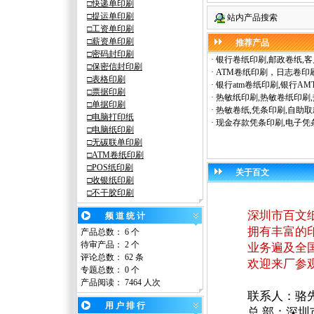
□快递单印刷
□提
运
单印刷
站内产品搜索
□工资单印刷
□薪资单印刷
推荐产品
□密码封印刷
·
银行卷纸印刷,邮政卷纸,
□保密信封印刷
·
ATM卷纸印刷，日志卷印
□表格印刷
·
银行atm卷纸印刷,银行A
□票据印刷
·
热敏纸印刷,热敏卷纸印刷
□单据印刷
·
热敏卷纸,凭条印刷,自助
□
电脑
打印纸
·
现金存款凭条印刷,电子凭
□电脑纸印刷
□
无碳
联单印刷
□ATM卷纸印刷
□
POS纸
印刷
关于百文
□
收银纸
印刷
□
不干胶
印刷
深圳市百文纸业
频 道 统 计
拥有丰富的印刷
产品总数： 6 个
待审产品： 2 个
业务遍及全国
评论总数： 62 条
欢迎来厂参观，
专题总数： 0 个
产品阅读：
7464 人次
联系人：骆先生 138
用 户 排 行
总
部
：深圳