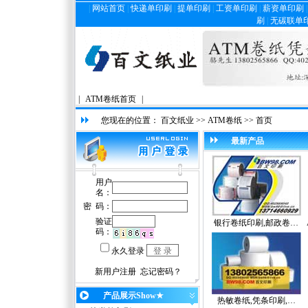
|
网站首页
|
快递单印刷
|
提单印刷
|
工资单印刷
|
薪资单印刷
刷
|
无碳联单
|
ATM卷纸首页
|
您现在的位置：
百文纸业
>>
ATM卷纸
>> 首页
最新产品
银行卷纸印刷,邮政卷…
产品展示Show★
热敏卷纸,凭条印刷,…