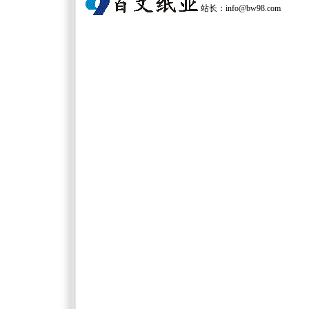
站长：
info@bw98.com