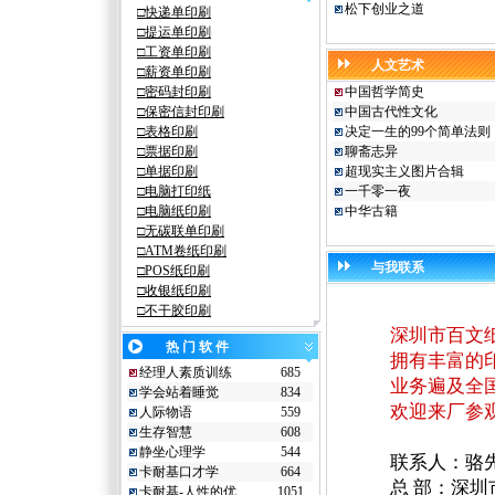
松下创业之道
□快递单印刷
□提
运
单印刷
□工资单印刷
人文艺术
□薪资单印刷
□密码封印刷
中国哲学简史
□保密信封印刷
中国古代性文化
□表格印刷
决定一生的99个简单法则
□票据印刷
聊斋志异
□单据印刷
超现实主义图片合辑
□
电脑
打印纸
一千零一夜
□电脑纸印刷
中华古籍
□
无碳
联单印刷
□ATM卷纸印刷
与我联系
□
POS纸
印刷
□
收银纸
印刷
□
不干胶
印刷
深圳市百文纸业
热 门 软 件
拥有丰富的印刷
经理人素质训练
685
业务遍及全国
学会站着睡觉
834
欢迎来厂参观，
人际物语
559
生存智慧
608
静坐心理学
544
联系人：骆先生 138
卡耐基口才学
664
总
部
：深圳
卡耐基-人性的优…
1051