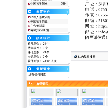
厂
址：深圳
中国哲学简史
539
电
话：
0755
推 荐 软 件
传
真：
0755
经理人素质训练
邮
编：
5180
中国哲学简史
网
址：
http
广告策划家
电脑技巧100篇
邮
址
：
info
阿里诚信通1
频 道 统 计
软件总数： 28 个
待审软件： 0 个
评论总数： 99 条
专题总数： 0 个
站内软件搜索
软件阅读：
73386 人次
最 新 调 查
没有任何调查
友情链接