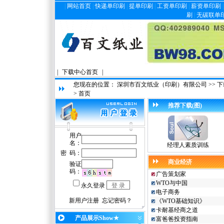
|
网站首页
|
快递单印刷
|
提单印刷
|
工资单印刷
|
薪资单印刷
刷
|
无碳联单
|
下载中心首页
|
您现在的位置：
深圳市百文纸业（印刷）有限公司
>>
下
> 首页
推荐下载(图)
经理人素质训练
商业经济
广告策划家
WTO与中国
电子商务
《WTO基础知识》
卡耐基经商之道
产品展示Show★
富爸爸投资指南