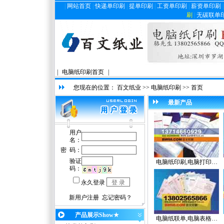
|
网站首页
|
快递单印刷
|
提单印刷
|
工资单印刷
|
薪资单印刷
刷
|
无碳联单
|
电脑纸印刷首页
|
您现在的位置：
百文纸业
>>
电脑纸印刷
>> 首页
最新产品
电脑纸印刷,电脑打印…
产品展示Show★
电脑纸联单,电脑表格…