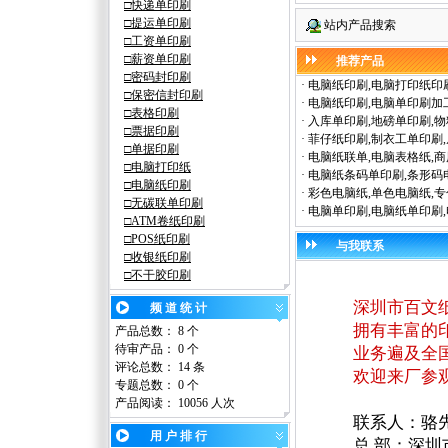
□快递单印刷
□提
运
单印刷
站内产品搜索
□工资单印刷
□薪资单印刷
推荐产品
□密码封印刷
·
电脑纸印刷,电脑打印纸印刷
□保密信封印刷
·
电脑纸印刷,电脑单印刷加
□表格印刷
·
入库单印刷,地磅单印刷,
□票据印刷
·
菲仔纸印刷,制衣工单印刷,
□单据印刷
·
电脑纸联单,电脑表格纸,
□
电脑
打印纸
·
电脑纸条码单印刷,条形码
□电脑纸印刷
·
彩色电脑纸,单色电脑纸,
□
无碳
联单印刷
·
电脑单印刷,电脑纸单印刷
□ATM卷纸印刷
□
POS纸
印刷
与我联系
□
收银纸
印刷
□
不干胶
印刷
深圳市百文纸业
频 道 统 计
拥有丰富的印刷
产品总数： 8 个
待审产品： 0 个
业务遍及全国
评论总数： 14 条
欢迎来厂参观，
专题总数： 0 个
产品阅读：
10056 人次
联系人：骆先生 138
用 户 排 行
总
部
：深圳