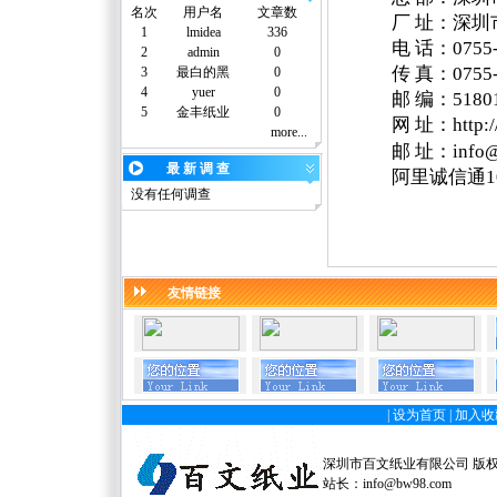
名次
用户名
文章数
厂
址：深圳
1
lmidea
336
电
话：
0755
2
admin
0
传
真：
0755
3
最白的黑
0
4
yuer
0
邮
编：
5180
5
金丰纸业
0
网
址：
http
more...
邮
址
：
info
最 新 调 查
阿里诚信通1
没有任何调查
友情链接
|
设为首页
|
加入收
深圳市百文纸业有限公司 版权所有 
站长：
info@bw98.com