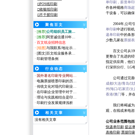
单印刷
，
薪资单印
□
POS纸
印刷
作各种规格
商场超
□
收银纸
印刷
干设备，可以确保
□
不干胶
印刷
2004年,
聚
焦
百
文
单印刷
中进行联机
·
[推荐]
公司组织员工旅…
递单印刷
中的条形
·
[推荐]
阿里诚信通10年…
少数几家在
票据表
·
百文纸业招聘信息
·
[组图]
与我联系/地址示…
百文
公司
从
19
·
[图文]
百文纸业服务承…
更整合了先进的经
·
印刷管理条例
指定供应商，他们
行深圳分行、
LG
行 业 动 态
·
国外著名印刷专业网站…
公司通过完善
·
电脑票据喷墨印刷的历…
成都
/
大连
/
青岛
/
沈
·
传统文化对现代印刷业…
州
/
海口
/
石家庄
/
太
·
在印刷企业管理中对于…
香港
/
澳门
等，并
·
理论与实践相结合是印…
·
印刷行业发展规律浅析
我们将
竭诚为
观，在线或来电咨
相 关 文 章
没有相关文章
公司业务范围包括
快递单印刷
提
运
表格印刷
票据印