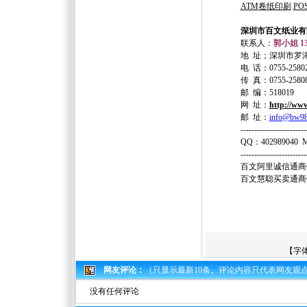
ATM
卷纸印刷
PO
深圳市百文纸业有
联系人：
郭小姐
13
地
址；深圳市罗
电
话：
0755-2580
传
真：
0755-2580
邮
编：
518019
网
址：
http://ww
邮
址
：
info@bw98
------------------------
QQ
：
402989040
------------------------
百文阿里诚信通商
百文慧聪买卖通商
【字
网友评论：
（只显示最新10条。评论内容只代表网友观
没有任何评论