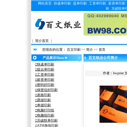
|
网站首页
|
快递单印刷
|
提单印刷
|
工资单印刷
|
薪资单印刷
刷
|
无碳联单
|
简介首页
|
您现在的位置：
百文印刷
>>
简介
>> 首页
百文纸业公司简介
产品展示Show★
□快递单印刷
□提
运
单印刷
作者：bwprin
□工资单印刷
□薪资单印刷
□密码封印刷
□保密信封印刷
□表格印刷
□票据印刷
□单据印刷
□
电脑
打印纸
□电脑纸印刷
□
无碳
联单印刷
□ATM卷纸印刷