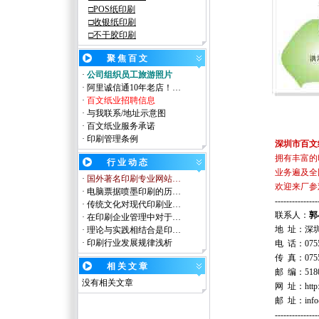
□
POS纸
印刷
□
收银纸
印刷
□
不干胶
印刷
聚
焦 百 文
·
公司组织员工旅游照片
·
阿里诚信通10年老店！…
·
百文纸业招聘信息
·
与我联系/地址示意图
·
百文纸业服务承诺
·
印刷管理条例
深圳市百文
拥有丰富的
行 业 动 态
业务遍及全
·
国外著名印刷专业网站…
欢迎来厂参
·
电脑票据喷墨印刷的历…
---------------
·
传统文化对现代印刷业…
联系人：
郭
·
在印刷企业管理中对于…
地
址：深
·
理论与实践相结合是印…
·
印刷行业发展规律浅析
电
话：
075
传
真：
075
相 关 文 章
邮
编：
51
没有相关文章
网
址：
htt
邮
址
：
inf
---------------