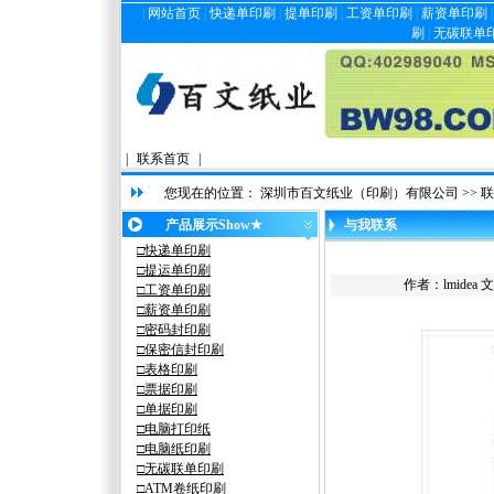
|
网站首页
|
快递单印刷
|
提单印刷
|
工资单印刷
|
薪资单印刷
刷
|
无碳联单
|
联系首页
|
您现在的位置：
深圳市百文纸业（印刷）有限公司
>>
联
产品展示Show★
与我联系
□快递单印刷
□提
运
单印刷
作者：lmidea
□工资单印刷
□薪资单印刷
□密码封印刷
□保密信封印刷
□表格印刷
□票据印刷
□单据印刷
□
电脑
打印纸
□电脑纸印刷
□
无碳
联单印刷
□ATM卷纸印刷