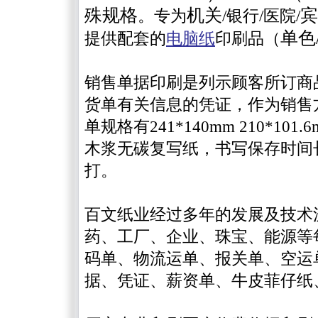
殊规格
机关
宾
。专为
/银行/医院/
单色
提供配套的
电脑纸
印刷品（
销售单据印刷是列示顾客所订商
货单有关信息的凭证，作为销售
单规格有241*140mm 210*1
木浆无碳复写纸，书写保存时间
打。
百文纸业经过多年的发展及技术
药、工厂、企业、珠宝、能源等
码单、物流运单、报关单、空运
据、凭证、薪资单、牛皮菲仔纸