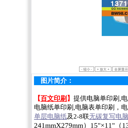
图片简介：
【
百文印刷
】
提供
电脑单印刷,
电脑纸单印刷,电脑表单印刷，电
单层电脑纸
及
2-8
联
无碳复写
电
241mmX279mm
）
15"
×
11"
（
1