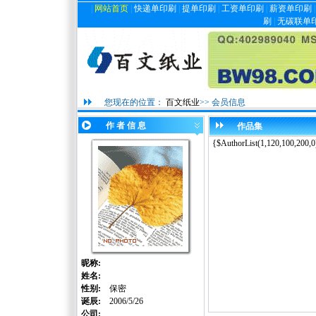
|
网站首页
|
快递单印刷
|
提单印刷
|
工资单印刷
|
薪资单印刷
刷
|
无碳联单
您现在的位置：
百文纸业
>> 会员信息
作 者 信 息
作品集
{$AuthorList(1,120,100,200,0
昵称:
姓名:
性别:
保密
诞辰:
2006/5/26
公司: