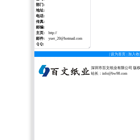
部门:
地址:
电话:
传真:
邮编:
主页:
http://
邮件:
yuer_20@hotmail.com
ＱＱ:
|
设为首页
|
加入收
深圳市百文纸业有限公司 版权所有 
站长：
info@bw98.com