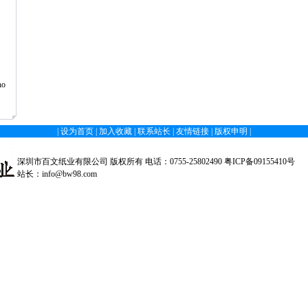
ho
|
设为首页
|
加入收藏
|
联系站长
|
友情链接
|
版权申明
|
深圳市百文纸业有限公司 版权所有 电话：0755-25802490
粤ICP备09155410号
站长：
info@bw98.com