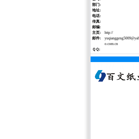
部门:
地址:
电话:
传真:
邮编:
主页:
http://
邮件:
yuqianggeng5009@ya
o.com.cn
ＱＱ: