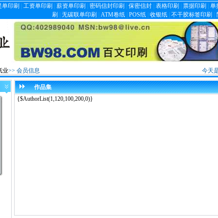
提单印刷
|
工资单印刷
|
薪资单印刷
|
密码信封印刷
|
保密信封
|
表格印刷
|
票据印刷
|
单
刷
|
无碳联单印刷
|
ATM卷纸
|
POS纸
|
收银纸
|
不干胶标签印刷
|
纸业
>> 会员信息
今天
作品集
{$AuthorList(1,120,100,200,0)}