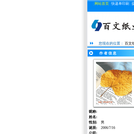
|
网站首页
|
快递单印刷
|
您现在的位置：
百文
作 者 信 息
昵称:
姓名:
性别:
男
诞辰:
2006/7/16
公司: