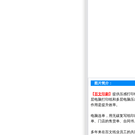
图片简介：
【
百文印刷
】
提供
压感打印
层电脑打印纸和多层电脑压
作用是提升效率。
电脑连单，用无碳复写纸印
单、门店的售货单、合同书
多年来在百文纸业员工的共