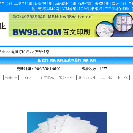
提单印刷
|
工资单印刷
|
薪资单印刷
|
密码信封印刷
|
保密信封
|
表格印刷
|
票据印刷
|
单
刷
|
无碳联单印刷
|
ATM卷纸
|
POS纸
|
收银纸
|
不干胶标签印刷
|
纸业
>>
电脑打印纸
>> 产品信息
压感打印纸印刷,压感电脑打印纸印刷
…
更新时间：2008/7/30 1:06:29
查看次数：
1277