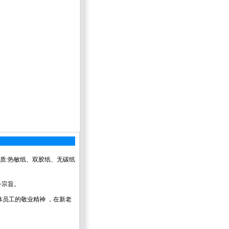
纸质:热敏纸、双胶纸、无碳纸
务宗旨。
员工的敬业精神 ，在新老