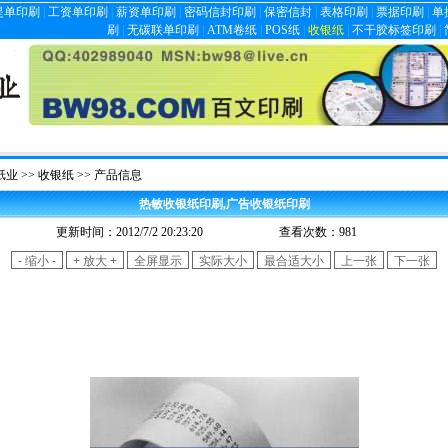
提单印刷
|
工资单印刷
|
薪资单印刷
|
密码信封印刷
|
保密信封
|
表格印刷
|
票据印刷
|
单
刷
|
无碳联单印刷
|
ATM卷纸
|
POS纸
|
收银纸
|
不干胶标签印刷
|
纸业
>>
收银纸
>> 产品信息
热敏收银纸印刷,广告收银纸印刷
…
更新时间：2012/7/2 20:23:20
查看次数：
981