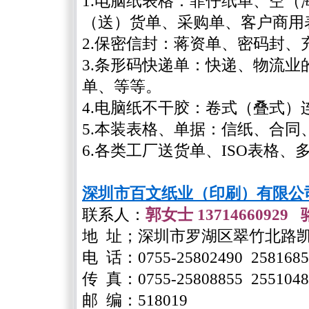
1.电脑纸表格：菲仔纸单、空
（送）货单、采购单、客户商用
2.保密信封：蒋资单、密码封、
3.条形码快递单：快递、物流
单、等等。
4.电脑纸不干胶：卷式（叠式
5.本装表格、单据：信纸、合同
6.各类工厂送货单、ISO表格、
深圳市百文纸业（印刷）有限公
联系人：
郭女士
13714660929
地 址；深圳市罗湖区翠竹北路
电 话：
0755-25802490 258168
传 真：
0755-25808855 255104
邮 编：
518019