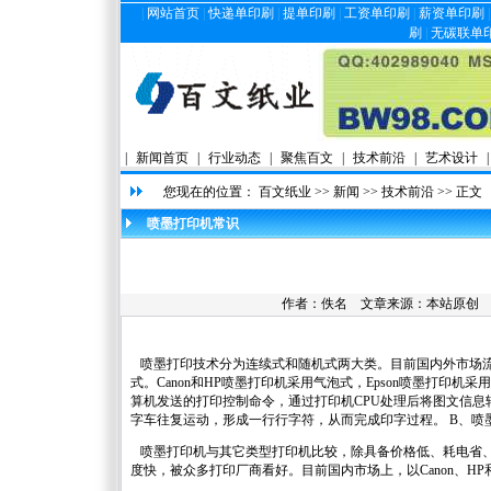
|
网站首页
|
快递单印刷
|
提单印刷
|
工资单印刷
|
薪资单印刷
刷
|
无碳联单
|
新闻首页
|
行业动态
|
聚焦百文
|
技术前沿
|
艺术设计
|
您现在的位置：
百文纸业
>>
新闻
>>
技术前沿
>> 正文
喷墨打印机常识
作者：佚名 文章来源：本站原创
喷墨打印技术分为连续式和随机式两大类。目前国内外市场流
式。Canon和HP喷墨打印机采用气泡式，Epson喷墨打
算机发送的打印控制命令，通过打印机CPU处理后将图文信
字车往复运动，形成一行行字符，从而完成印字过程。 B、喷
喷墨打印机与其它类型打印机比较，除具备价格低、耗电省、
度快，被众多打印厂商看好。目前国内市场上，以Canon、HP